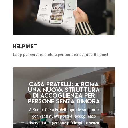
HELPINET
L’app per cercare aiuto e per aiutare: scarica Helpinet.
L’accoglienza, le
difficoltà e l’aiuto:
storie dagli Help
Center della rete
ONDS
Storie di uomini, donne e ragazzi in
difficoltà, di operatori e operatrici, di