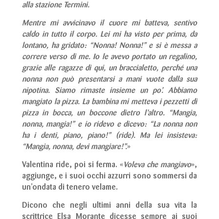
alla stazione Termini.
Mentre mi avvicinavo il cuore mi batteva, sentivo
caldo in tutto il corpo. Lei mi ha visto per prima, da
lontano, ha gridato: “Nonna! Nonna!” e si è messa a
correre verso di me. Io le avevo portato un regalino,
grazie alle ragazze di qui, un braccialetto, perché una
nonna non può presentarsi a mani vuote dalla sua
nipotina. Siamo rimaste insieme un po’. Abbiamo
mangiato la pizza. La bambina mi metteva i pezzetti di
pizza in bocca, un boccone dietro l’altro. “Mangia,
nonna, mangia!” e io ridevo e dicevo: “La nonna non
ha i denti, piano, piano!” (ride). Ma lei insisteva:
“Mangia, nonna, devi mangiare!”.
»
Valentina ride, poi si ferma. «
Voleva che mangiavo
»,
aggiunge, e i suoi occhi azzurri sono sommersi da
un’ondata di tenero velame.
Dicono che negli ultimi anni della sua vita la
scrittrice Elsa Morante dicesse sempre ai suoi