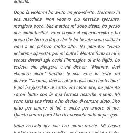
difficile.
Dopo la violenza ho avuto un pre-infarto. Dormivo in
una macchina. Non vedevo più nessuna speranza,
mangiavo poco. Una mattina mi sono alzata, ho preso
due antidolorifici, sono andata al supermercato e ho
preso due birre e dopo che le ho bevute sono salita in
cima a un palazzo molto alto. Ho pensato: “Fumo
un’ultima sigaretta, poi mi butto”. Mentre fumavo mi è
venuta davanti agli occhi l’immagine di mio figlio. Lo
vedevo che piangeva e mi diceva: “Mamma, devi
chiedere aiuto.” Sentivo la sua voce in testa, mi
diceva: “Mamma, devi accettare qualcuno che ti aiuta.”
E poi ho guardato di sotto, era tanto alto, ho pensato
se mi butto con la mia fortuna neanche muoio. Mi
sono fatta una risata e ho deciso di cercare aiuto. L’ho
fatto per amore di lui, e anche per amore di me.
Questo amore però l’ho riconosciuto solo dopo, qua.
Sono arrivata qua che ero come morta. Mi hanno
trattato come una sorella, mi hanno cambiato tanto,