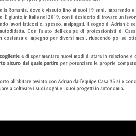
lla Romania, dove è vissuto fino ai suoi 19 anni, imparando a ca
e. È giunto in Italia nel 2019, con il desiderio di trovare un lav
ndo lavori faticosi e, spesso, malpagati. Il sogno di Adrian è se
 autodidatta. Con l’aiuto dell’equipe di professionisti di Ca
n costanza e impegno per diversi mesi, riuscendo poi ad ott
ccogliente
e di sperimentare nuovi modi di stare in relazione e d
to sicuro dal quale partire
per potenziare le proprie competen
to all’abitare avviato con Adrian dall’equipe Casa 95 si è concl
re a coltivare i suoi sogni e i suoi progetti in autonomia.