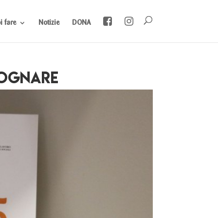
 fare
Notizie
DONA
 sognare