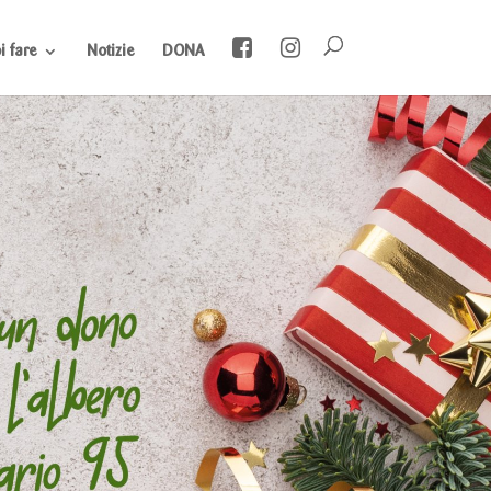
 fare
Notizie
DONA