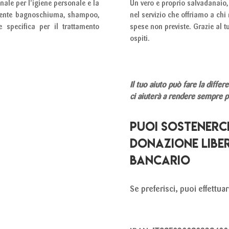
nale per l’igiene personale e la
Un vero e proprio salvadanaio,
ndente bagnoschiuma, shampoo,
nel servizio che offriamo a chi 
 specifica per il trattamento
spese non previste. Grazie al t
ospiti.
Il tuo aiuto può fare la diff
ci aiuterà a rendere sempre pi
PUOI SOSTENERC
DONAZIONE LIBE
BANCARIO
Se preferisci, puoi effettua