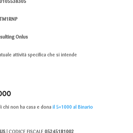
0105538305
TM1RNP
sulting Onlus
uale attività specifica che si intende
000
 di chi non ha casa e dona
il 5×1000 al Binario
US |
CODICE FISCALE
05245181002