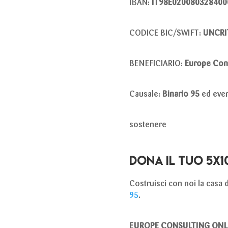
IBAN:
IT98E020080328400
CODICE BIC/SWIFT:
UNCRI
BENEFICIARIO:
Europe Con
Causale:
Binario 95
ed event
sostenere
DONA IL TUO 5X1
C
ostruisci con noi la casa
95
.
EUROPE CONSULTING ONL