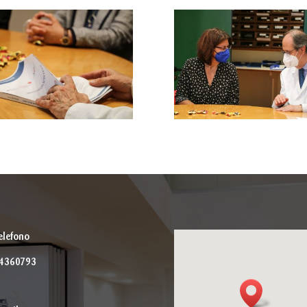
elefono
44360793