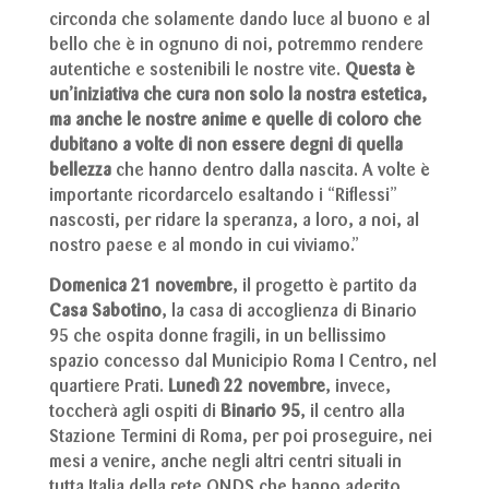
circonda che solamente dando luce al buono e al
bello che è in ognuno di noi, potremmo rendere
autentiche e sostenibili le nostre vite.
Questa è
un’iniziativa che cura non solo la nostra estetica,
ma anche le nostre anime e quelle di coloro che
dubitano a volte di non essere degni di quella
bellezza
che hanno dentro dalla nascita. A volte è
importante ricordarcelo esaltando i “Riflessi”
nascosti, per ridare la speranza, a loro, a noi, al
nostro paese e al mondo in cui viviamo.”
D
omenica 21 n
ovembre
, il progetto è partito
da
Casa Sabotino
, la casa di accoglienza di Binario
95 che ospita donne fragili, in un bellissimo
spazio concesso dal Municipio Roma I Centro, nel
quartiere Prati.
Lunedì 22 novembre
, invece,
toccherà agli ospiti di
Binario 95
, il centro alla
Stazione Termini di Roma, per poi proseguire, nei
mesi a venire, anche negli altri centri situali in
tutta Italia della rete ONDS che hanno aderito