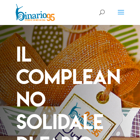
il
complean
no
solidale