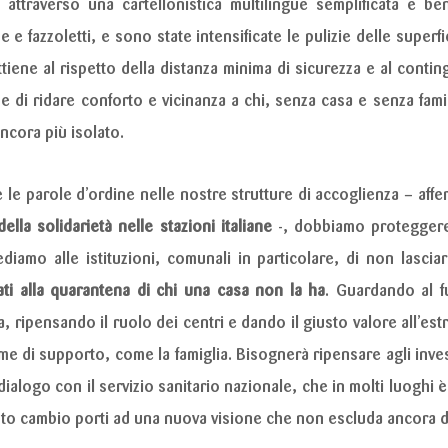
ttraverso una cartellonistica multilingue semplificata e ben 
e e fazzoletti, e sono state intensificate le pulizie delle super
ttiene al rispetto della distanza minima di sicurezza e al conti
e di ridare conforto e vicinanza a chi, senza casa e senza fami
ncora più isolato.
le parole d’ordine nelle nostre strutture di accoglienza – affe
ella solidarietà nelle stazioni italiane
-, dobbiamo protegger
ediamo alle istituzioni, comunali in particolare, di non lascia
ati alla quarantena di chi una casa non la ha
. Guardando al 
a, ripensando il ruolo dei centri e dando il giusto valore all’est
di supporto, come la famiglia. Bisognerà ripensare agli invest
 dialogo con il servizio sanitario nazionale, che in molti luogh
o cambio porti ad una nuova visione che non escluda ancora di p