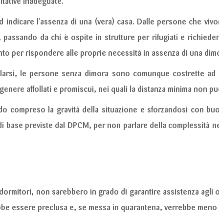
tative inadeguate.
ndicare l’assenza di una (vera) casa. Dalle persone che vivono
 passando da chi è ospite in strutture per rifugiati e richieden
ento per rispondere alle proprie necessità in assenza di una dim
larsi, le persone senza dimora sono comunque costrette ad uti
enere affollati e promiscui, nei quali la distanza minima non può
do compreso la gravità della situazione e sforzandosi con buo
 di base previste dal DPCM, per non parlare della complessità nel
 e dormitori, non sarebbero in grado di garantire assistenza agli os
ebbe essere preclusa e, se messa in quarantena, verrebbe meno il 