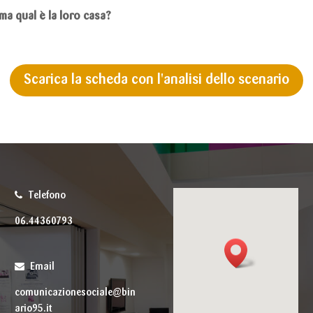
 ma qual è la loro casa?
Scarica la scheda con l'analisi dello scenario
Telefono
06.44360793
Email
comunicazionesociale@bin
ario95.it