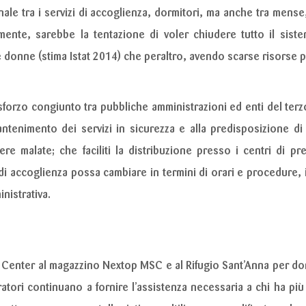
nale tra i servizi di accoglienza, dormitori, ma anche tra mense,
tamente, sarebbe la tentazione di voler chiudere tutto il sis
donne (stima Istat 2014) che peraltro, avendo scarse risorse pe
sforzo congiunto tra pubbliche amministrazioni ed enti del te
ntenimento dei servizi in sicurezza e alla predisposizione di
 malate; che faciliti la distribuzione presso i centri di pr
i di accoglienza possa cambiare in termini di orari e procedur
inistrativa.
p Center al magazzino Nextop MSC e al Rifugio Sant’Anna per donn
ratori continuano a fornire l’assistenza necessaria a chi ha p