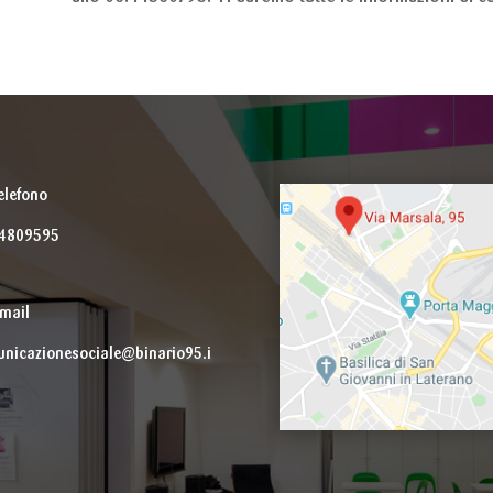
elefono
94809595
mail
nicazionesociale@binario95.i