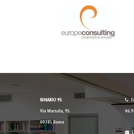
BINARIO 95
T
Via Marsala, 95
06.
00185 Roma
E