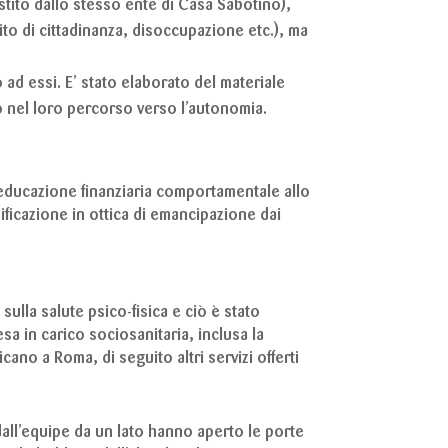
stito dallo stesso ente di Casa Sabotino),
ito di cittadinanza, disoccupazione etc.), ma
 ad essi. E’ stato elaborato del materiale
o nel loro percorso verso l’autonomia.
i educazione finanziaria comportamentale allo
ficazione in ottica di emancipazione dai
ulla salute psico-fisica e ciò è stato
esa in carico sociosanitaria, inclusa la
no a Roma, di seguito altri servizi offerti
 dall’equipe da un lato hanno aperto le porte