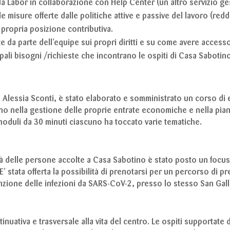
da Labor in collaborazione con Help Center (un altro servizio ge
e misure offerte dalle politiche attive e passive del lavoro (redd
a propria posizione contributiva.
e da parte dell’equipe sui propri diritti e su come avere accesso
pali bisogni /richieste che incontrano le ospiti di Casa Sabotin
ce Alessia Sconti, è stato elaborato e somministrato un corso d
no nella gestione delle proprie entrate economiche e nella piani
8 moduli da 30 minuti ciascuno ha toccato varie tematiche.
ità delle persone accolte a Casa Sabotino è stato posto un focus s
’ stata offerta la possibilità di prenotarsi per un percorso di pr
zione delle infezioni da SARS-CoV-2, presso lo stesso San Gallica
inuativa e trasversale alla vita del centro. Le ospiti supportate