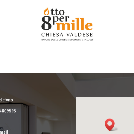
elefono
94809595
mail